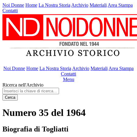
Noi Donne
Home
La Nostra Storia
Archivio
Materiali
Area Stampa
Contatti
Noi Donne
Home
La Nostra Storia
Archivio
Materiali
Area Stampa
Contatti
Menu
Ricerca nell'Archivio
Cerca
Numero 35 del 1964
Biografia di Togliatti