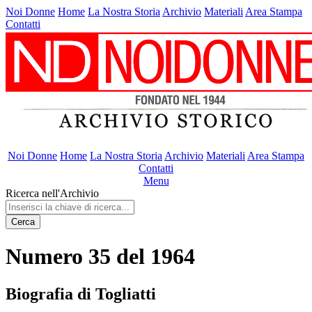
Noi Donne
Home
La Nostra Storia
Archivio
Materiali
Area Stampa
Contatti
Noi Donne
Home
La Nostra Storia
Archivio
Materiali
Area Stampa
Contatti
Menu
Ricerca nell'Archivio
Cerca
Numero 35 del 1964
Biografia di Togliatti