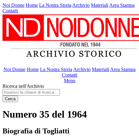
Noi Donne
Home
La Nostra Storia
Archivio
Materiali
Area Stampa
Contatti
Noi Donne
Home
La Nostra Storia
Archivio
Materiali
Area Stampa
Contatti
Menu
Ricerca nell'Archivio
Cerca
Numero 35 del 1964
Biografia di Togliatti