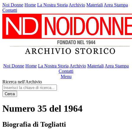
Noi Donne
Home
La Nostra Storia
Archivio
Materiali
Area Stampa
Contatti
Noi Donne
Home
La Nostra Storia
Archivio
Materiali
Area Stampa
Contatti
Menu
Ricerca nell'Archivio
Cerca
Numero 35 del 1964
Biografia di Togliatti