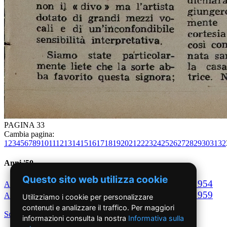
PAGINA 33
Cambia pagina:
1
2
3
4
5
6
7
8
9
10
11
12
13
14
15
16
17
18
19
20
21
22
23
24
25
26
27
28
29
30
31
32
Anni '50
Questo sito web utilizza cookie
1950
1951
1952
1953
1954
Anno
Anno
Anno
Anno
Anno
1955
1956
1957
1958
1959
Anno
Anno
Anno
Anno
Anno
Utilizziamo i cookie per personalizzare
contenuti e analizzare il traffico. Per maggiori
Scegli per decennio
informazioni consulta la nostra
Informativa sulla