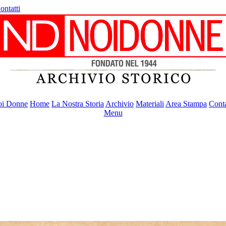
ontatti
i Donne
Home
La Nostra Storia
Archivio
Materiali
Area Stampa
Conta
Menu