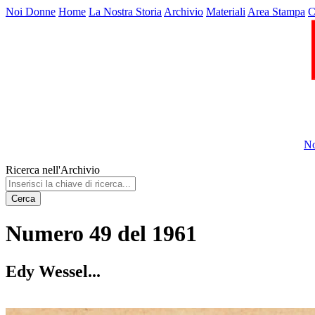
Noi Donne
Home
La Nostra Storia
Archivio
Materiali
Area Stampa
C
No
Ricerca nell'Archivio
Cerca
Numero 49 del 1961
Edy Wessel...