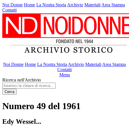
Noi Donne
Home
La Nostra Storia
Archivio
Materiali
Area Stampa
Contatti
Noi Donne
Home
La Nostra Storia
Archivio
Materiali
Area Stampa
Contatti
Menu
Ricerca nell'Archivio
Cerca
Numero 49 del 1961
Edy Wessel...