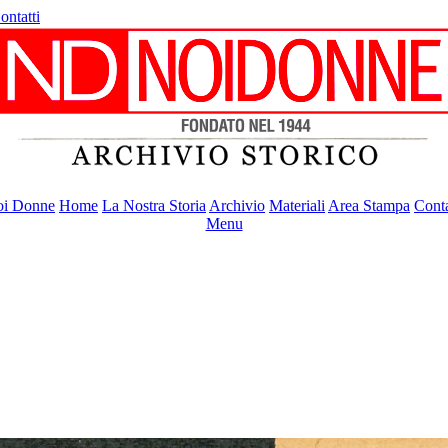
ontatti
i Donne
Home
La Nostra Storia
Archivio
Materiali
Area Stampa
Conta
Menu