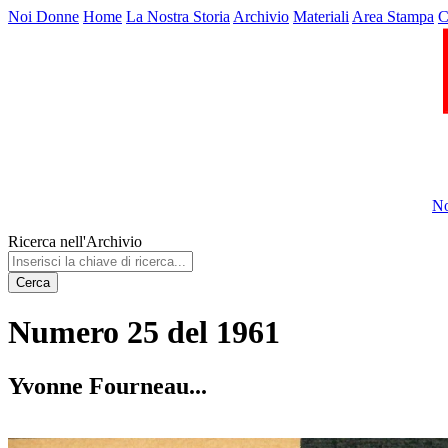
Noi Donne
Home
La Nostra Storia
Archivio
Materiali
Area Stampa
C
No
Ricerca nell'Archivio
Cerca
Numero 25 del 1961
Yvonne Fourneau...