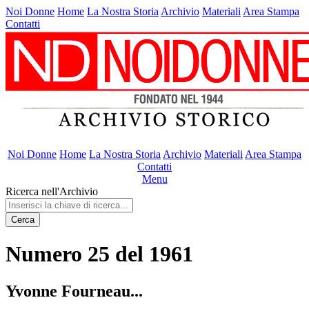
Noi Donne
Home
La Nostra Storia
Archivio
Materiali
Area Stampa
Contatti
Noi Donne
Home
La Nostra Storia
Archivio
Materiali
Area Stampa
Contatti
Menu
Ricerca nell'Archivio
Cerca
Numero 25 del 1961
Yvonne Fourneau...