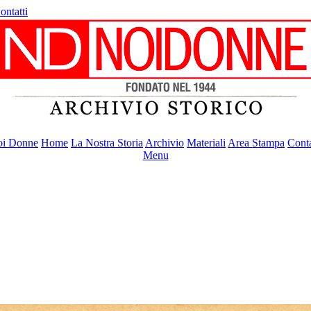
ontatti
i Donne
Home
La Nostra Storia
Archivio
Materiali
Area Stampa
Conta
Menu