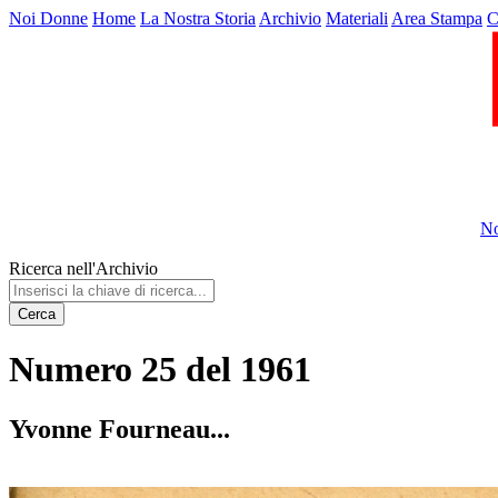
Noi Donne
Home
La Nostra Storia
Archivio
Materiali
Area Stampa
C
No
Ricerca nell'Archivio
Cerca
Numero 25 del 1961
Yvonne Fourneau...