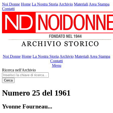
Noi Donne
Home
La Nostra Storia
Archivio
Materiali
Area Stampa
Contatti
Noi Donne
Home
La Nostra Storia
Archivio
Materiali
Area Stampa
Contatti
Menu
Ricerca nell'Archivio
Cerca
Numero 25 del 1961
Yvonne Fourneau...