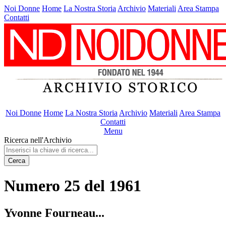
Noi Donne
Home
La Nostra Storia
Archivio
Materiali
Area Stampa
Contatti
Noi Donne
Home
La Nostra Storia
Archivio
Materiali
Area Stampa
Contatti
Menu
Ricerca nell'Archivio
Cerca
Numero 25 del 1961
Yvonne Fourneau...