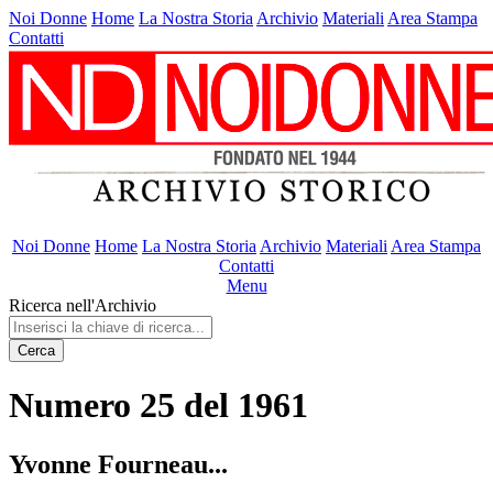
Noi Donne
Home
La Nostra Storia
Archivio
Materiali
Area Stampa
Contatti
Noi Donne
Home
La Nostra Storia
Archivio
Materiali
Area Stampa
Contatti
Menu
Ricerca nell'Archivio
Cerca
Numero 25 del 1961
Yvonne Fourneau...