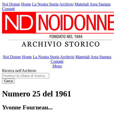
Noi Donne
Home
La Nostra Storia
Archivio
Materiali
Area Stampa
Contatti
Noi Donne
Home
La Nostra Storia
Archivio
Materiali
Area Stampa
Contatti
Menu
Ricerca nell'Archivio
Cerca
Numero 25 del 1961
Yvonne Fourneau...