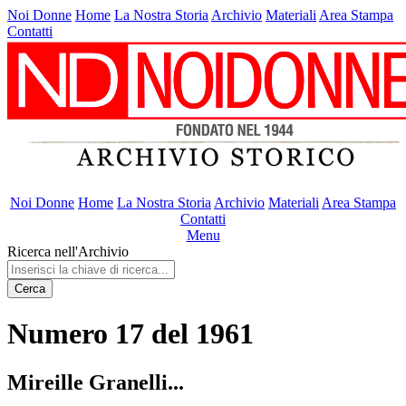
Noi Donne
Home
La Nostra Storia
Archivio
Materiali
Area Stampa
Contatti
Noi Donne
Home
La Nostra Storia
Archivio
Materiali
Area Stampa
Contatti
Menu
Ricerca nell'Archivio
Cerca
Numero 17 del 1961
Mireille Granelli...