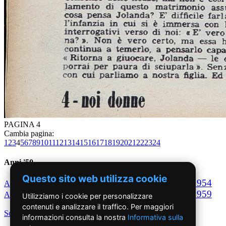
PAGINA 4
Cambia pagina:
1
2
3
4
5
6
7
8
9
10
11
12
13
14
15
16
17
18
19
20
21
22
23
24
Anni '50
Questo sito web utilizza cookie
1950
1951
1952
1953
1954
Anno
Anno
Anno
Anno
Anno
1955
1956
1957
1958
1959
Anno
Anno
Anno
Anno
Anno
Utilizziamo i cookie per personalizzare
contenuti e analizzare il traffico. Per maggiori
Scegli per decennio
informazioni consulta la nostra
Informativa sulla