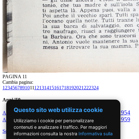
PAGINA 11
Cambia pagina:
1
2
3
4
5
6
7
8
9
10
11
12
13
14
15
16
17
18
19
20
21
22
23
24
Anni '50
Questo sito web utilizza cookie
1950
1951
1952
1953
1954
Anno
Anno
Anno
Anno
Anno
1955
1956
1957
1958
1959
Anno
Anno
Anno
Anno
Anno
Utilizziamo i cookie per personalizzare
contenuti e analizzare il traffico. Per maggiori
Scegli per decennio
informazioni consulta la nostra
Informativa sulla