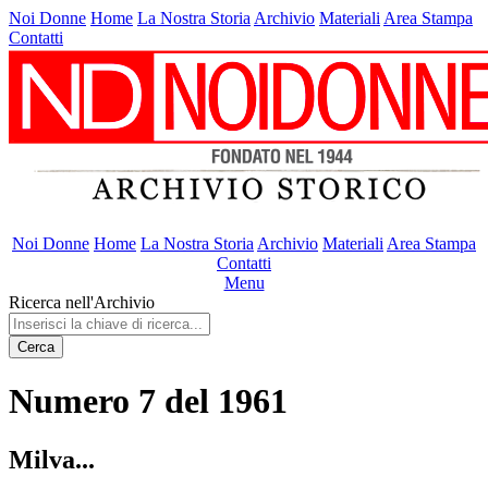
Noi Donne
Home
La Nostra Storia
Archivio
Materiali
Area Stampa
Contatti
Noi Donne
Home
La Nostra Storia
Archivio
Materiali
Area Stampa
Contatti
Menu
Ricerca nell'Archivio
Cerca
Numero 7 del 1961
Milva...