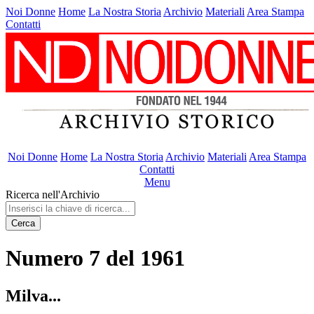
Noi Donne
Home
La Nostra Storia
Archivio
Materiali
Area Stampa
Contatti
Noi Donne
Home
La Nostra Storia
Archivio
Materiali
Area Stampa
Contatti
Menu
Ricerca nell'Archivio
Cerca
Numero 7 del 1961
Milva...