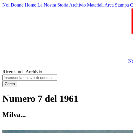
Noi Donne
Home
La Nostra Storia
Archivio
Materiali
Area Stampa
C
No
Ricerca nell'Archivio
Cerca
Numero 7 del 1961
Milva...