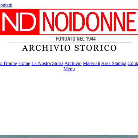
ontatti
i Donne
Home
La Nostra Storia
Archivio
Materiali
Area Stampa
Conta
Menu