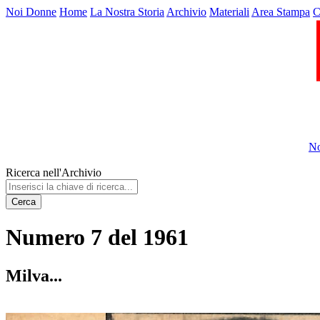
Noi Donne
Home
La Nostra Storia
Archivio
Materiali
Area Stampa
C
No
Ricerca nell'Archivio
Cerca
Numero 7 del 1961
Milva...