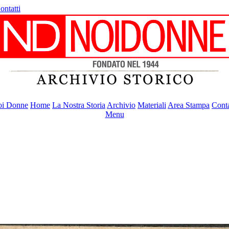
ontatti
i Donne
Home
La Nostra Storia
Archivio
Materiali
Area Stampa
Conta
Menu