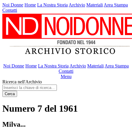
Noi Donne
Home
La Nostra Storia
Archivio
Materiali
Area Stampa
Contatti
Noi Donne
Home
La Nostra Storia
Archivio
Materiali
Area Stampa
Contatti
Menu
Ricerca nell'Archivio
Cerca
Numero 7 del 1961
Milva...