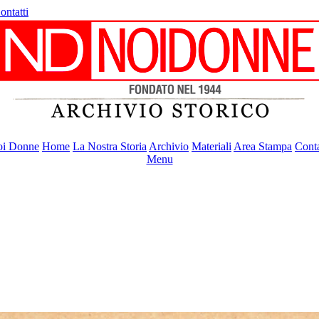
ontatti
i Donne
Home
La Nostra Storia
Archivio
Materiali
Area Stampa
Conta
Menu