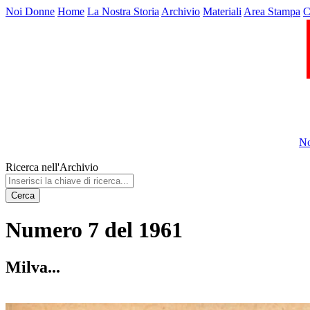
Noi Donne
Home
La Nostra Storia
Archivio
Materiali
Area Stampa
C
No
Ricerca nell'Archivio
Cerca
Numero 7 del 1961
Milva...