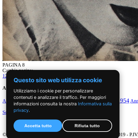
PAGINA 8
Cambia pagina:
1
2
3
4
5
6
7
8
9
10
11
12
13
14
15
16
17
18
19
20
21
22
23
24
Questo sito web utilizza cookie
Anni '50
Utilizziamo i cookie per personalizzare
contenuti e analizzare il traffico. Per maggiori
1950
1951
1952
1953
1954
Anno
Anno
Anno
Anno
Anno
An
informazioni consulta la nostra
Informativa sulla
privacy
.
Scegli per decennio
Accetta tutto
Rifiuta tutto
©2019 - NoiDonne - Iscrizione ROC n.33421 del 23 /09/ 2019 - P.