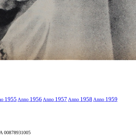
1955
1956
1957
1958
1959
no
Anno
Anno
Anno
Anno
IVA 00878931005