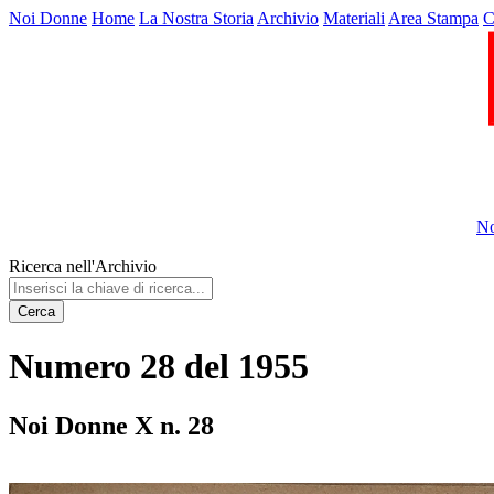
Noi Donne
Home
La Nostra Storia
Archivio
Materiali
Area Stampa
C
No
Ricerca nell'Archivio
Cerca
Numero 28 del 1955
Noi Donne X n. 28