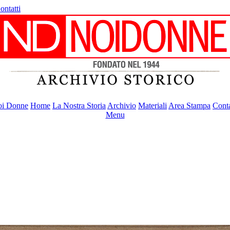
ontatti
i Donne
Home
La Nostra Storia
Archivio
Materiali
Area Stampa
Conta
Menu