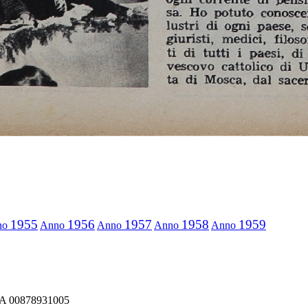
1955
1956
1957
1958
1959
no
Anno
Anno
Anno
Anno
IVA 00878931005