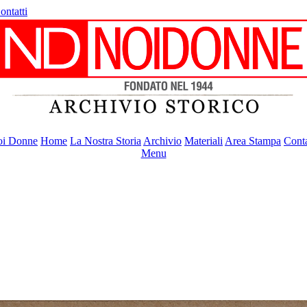
ontatti
i Donne
Home
La Nostra Storia
Archivio
Materiali
Area Stampa
Conta
Menu