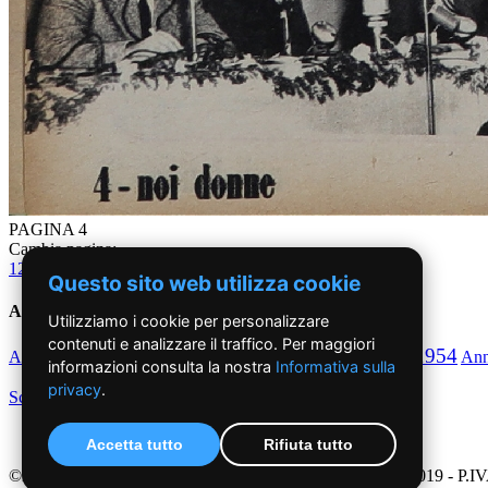
PAGINA 4
Cambia pagina:
1
2
3
4
5
6
7
8
9
10
11
12
13
14
15
16
17
18
19
20
21
22
23
24
Questo sito web utilizza cookie
Anni '50
Utilizziamo i cookie per personalizzare
contenuti e analizzare il traffico. Per maggiori
1950
1951
1952
1953
1954
Anno
Anno
Anno
Anno
Anno
An
informazioni consulta la nostra
Informativa sulla
privacy
.
Scegli per decennio
Accetta tutto
Rifiuta tutto
©2019 - NoiDonne - Iscrizione ROC n.33421 del 23 /09/ 2019 - P.