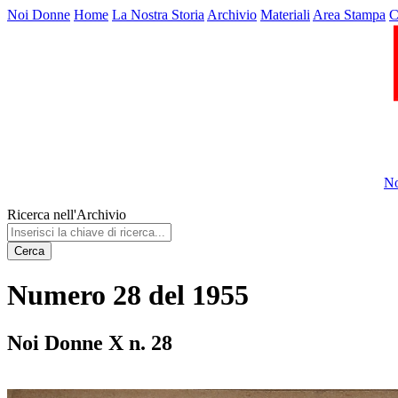
Noi Donne
Home
La Nostra Storia
Archivio
Materiali
Area Stampa
C
No
Ricerca nell'Archivio
Cerca
Numero 28 del 1955
Noi Donne X n. 28