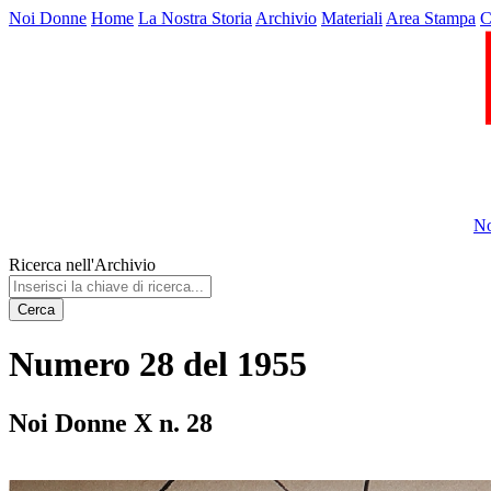
Noi Donne
Home
La Nostra Storia
Archivio
Materiali
Area Stampa
C
No
Ricerca nell'Archivio
Cerca
Numero 28 del 1955
Noi Donne X n. 28