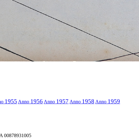
1955
1956
1957
1958
1959
no
Anno
Anno
Anno
Anno
IVA 00878931005