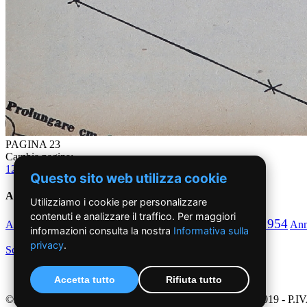
PAGINA 23
Cambia pagina:
1
2
3
4
5
6
7
8
9
10
11
12
13
14
15
16
17
18
19
20
21
22
23
24
Questo sito web utilizza cookie
Anni '50
Utilizziamo i cookie per personalizzare
contenuti e analizzare il traffico. Per maggiori
1950
1951
1952
1953
1954
Anno
Anno
Anno
Anno
Anno
An
informazioni consulta la nostra
Informativa sulla
privacy
.
Scegli per decennio
Accetta tutto
Rifiuta tutto
©2019 - NoiDonne - Iscrizione ROC n.33421 del 23 /09/ 2019 - P.