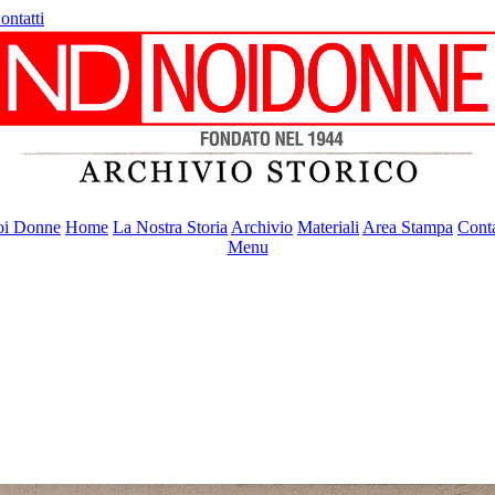
ontatti
i Donne
Home
La Nostra Storia
Archivio
Materiali
Area Stampa
Conta
Menu