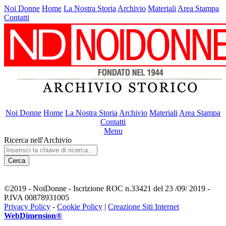
Noi Donne
Home
La Nostra Storia
Archivio
Materiali
Area Stampa
Contatti
Noi Donne
Home
La Nostra Storia
Archivio
Materiali
Area Stampa
Contatti
Menu
Ricerca nell'Archivio
Cerca
©2019 - NoiDonne - Iscrizione ROC n.33421 del 23 /09/ 2019 -
P.IVA 00878931005
Privacy Policy
-
Cookie Policy
|
Creazione Siti Internet
WebDimension®