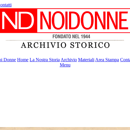
ontatti
i Donne
Home
La Nostra Storia
Archivio
Materiali
Area Stampa
Conta
Menu