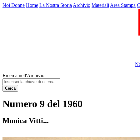
Noi Donne
Home
La Nostra Storia
Archivio
Materiali
Area Stampa
C
No
Ricerca nell'Archivio
Cerca
Numero 9 del 1960
Monica Vitti...