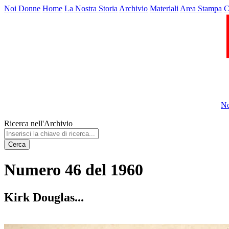
Noi Donne
Home
La Nostra Storia
Archivio
Materiali
Area Stampa
C
No
Ricerca nell'Archivio
Cerca
Numero 46 del 1960
Kirk Douglas...