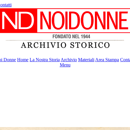
ontatti
i Donne
Home
La Nostra Storia
Archivio
Materiali
Area Stampa
Conta
Menu