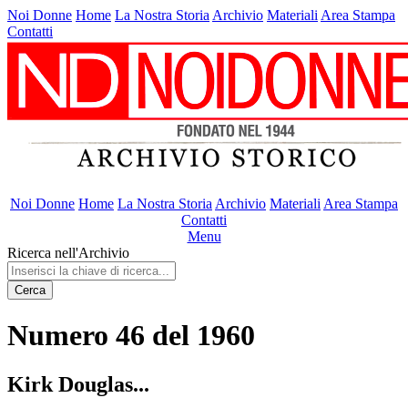
Noi Donne
Home
La Nostra Storia
Archivio
Materiali
Area Stampa
Contatti
Noi Donne
Home
La Nostra Storia
Archivio
Materiali
Area Stampa
Contatti
Menu
Ricerca nell'Archivio
Cerca
Numero 46 del 1960
Kirk Douglas...