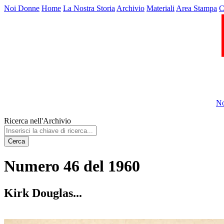
Noi Donne
Home
La Nostra Storia
Archivio
Materiali
Area Stampa
C
No
Ricerca nell'Archivio
Cerca
Numero 46 del 1960
Kirk Douglas...