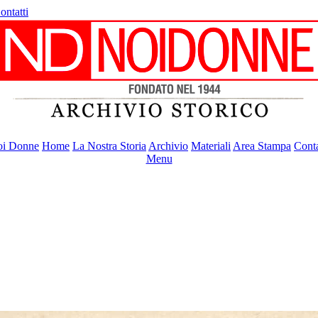
ontatti
i Donne
Home
La Nostra Storia
Archivio
Materiali
Area Stampa
Conta
Menu