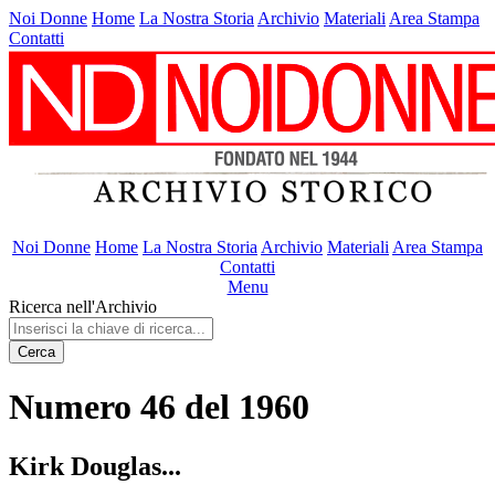
Noi Donne
Home
La Nostra Storia
Archivio
Materiali
Area Stampa
Contatti
Noi Donne
Home
La Nostra Storia
Archivio
Materiali
Area Stampa
Contatti
Menu
Ricerca nell'Archivio
Cerca
Numero 46 del 1960
Kirk Douglas...