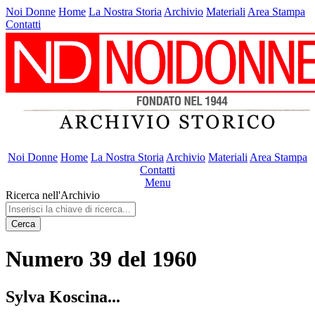
Noi Donne
Home
La Nostra Storia
Archivio
Materiali
Area Stampa
Contatti
Noi Donne
Home
La Nostra Storia
Archivio
Materiali
Area Stampa
Contatti
Menu
Ricerca nell'Archivio
Cerca
Numero 39 del 1960
Sylva Koscina...