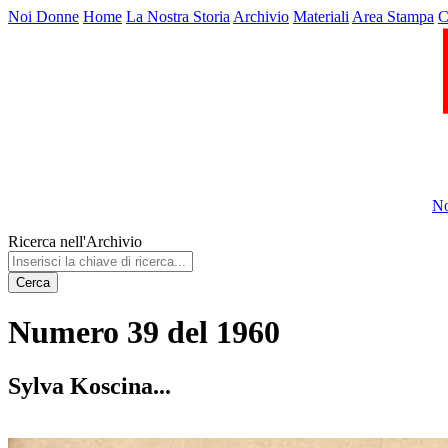
Noi Donne
Home
La Nostra Storia
Archivio
Materiali
Area Stampa
C
No
Ricerca nell'Archivio
Cerca
Numero 39 del 1960
Sylva Koscina...