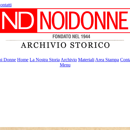
ontatti
i Donne
Home
La Nostra Storia
Archivio
Materiali
Area Stampa
Conta
Menu