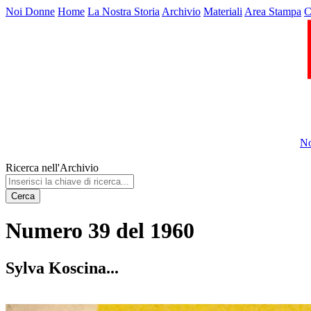
Noi Donne
Home
La Nostra Storia
Archivio
Materiali
Area Stampa
C
No
Ricerca nell'Archivio
Cerca
Numero 39 del 1960
Sylva Koscina...