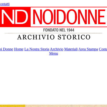
ontatti
i Donne
Home
La Nostra Storia
Archivio
Materiali
Area Stampa
Conta
Menu