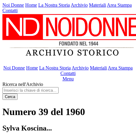
Noi Donne
Home
La Nostra Storia
Archivio
Materiali
Area Stampa
Contatti
Noi Donne
Home
La Nostra Storia
Archivio
Materiali
Area Stampa
Contatti
Menu
Ricerca nell'Archivio
Cerca
Numero 39 del 1960
Sylva Koscina...