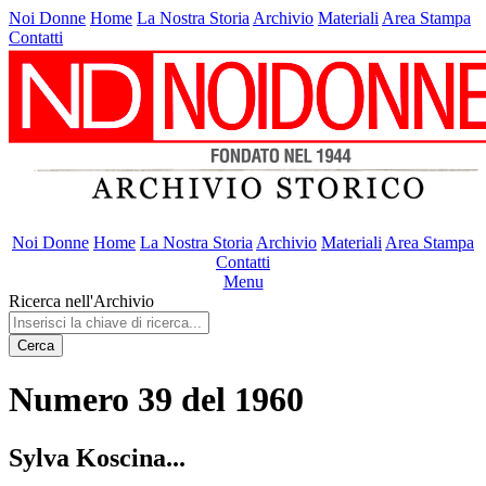
Noi Donne
Home
La Nostra Storia
Archivio
Materiali
Area Stampa
Contatti
Noi Donne
Home
La Nostra Storia
Archivio
Materiali
Area Stampa
Contatti
Menu
Ricerca nell'Archivio
Cerca
Numero 39 del 1960
Sylva Koscina...