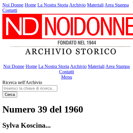
Noi Donne
Home
La Nostra Storia
Archivio
Materiali
Area Stampa
Contatti
Noi Donne
Home
La Nostra Storia
Archivio
Materiali
Area Stampa
Contatti
Menu
Ricerca nell'Archivio
Cerca
Numero 39 del 1960
Sylva Koscina...