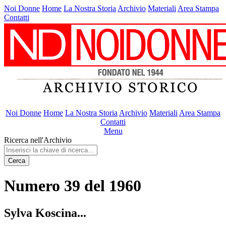
Noi Donne
Home
La Nostra Storia
Archivio
Materiali
Area Stampa
Contatti
Noi Donne
Home
La Nostra Storia
Archivio
Materiali
Area Stampa
Contatti
Menu
Ricerca nell'Archivio
Cerca
Numero 39 del 1960
Sylva Koscina...