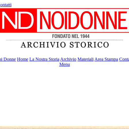
ontatti
i Donne
Home
La Nostra Storia
Archivio
Materiali
Area Stampa
Conta
Menu