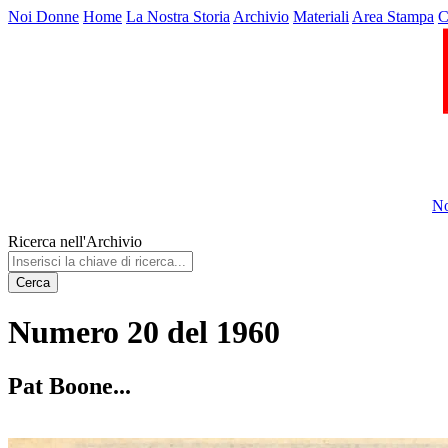
Noi Donne
Home
La Nostra Storia
Archivio
Materiali
Area Stampa
C
No
Ricerca nell'Archivio
Cerca
Numero 20 del 1960
Pat Boone...