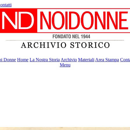
ontatti
i Donne
Home
La Nostra Storia
Archivio
Materiali
Area Stampa
Conta
Menu