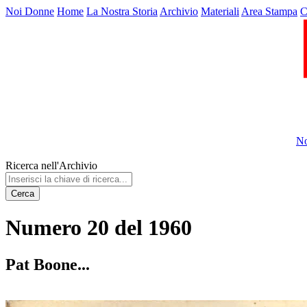
Noi Donne
Home
La Nostra Storia
Archivio
Materiali
Area Stampa
C
No
Ricerca nell'Archivio
Cerca
Numero 20 del 1960
Pat Boone...