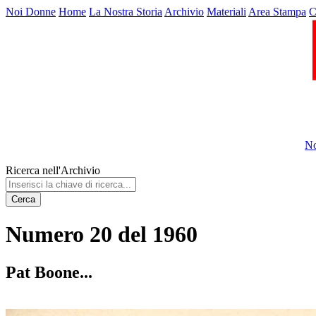
Noi Donne
Home
La Nostra Storia
Archivio
Materiali
Area Stampa
C
No
Ricerca nell'Archivio
Cerca
Numero 20 del 1960
Pat Boone...