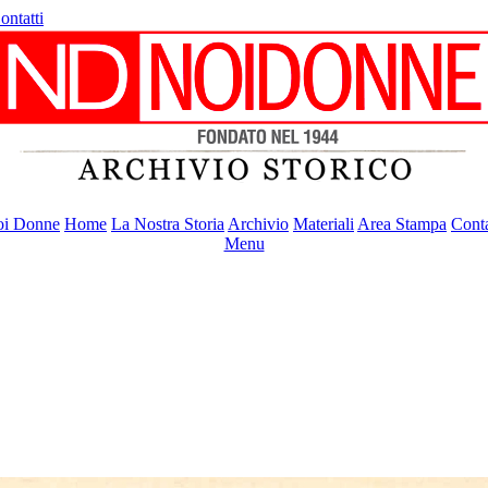
ontatti
i Donne
Home
La Nostra Storia
Archivio
Materiali
Area Stampa
Conta
Menu