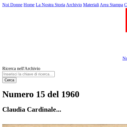
Noi Donne
Home
La Nostra Storia
Archivio
Materiali
Area Stampa
C
No
Ricerca nell'Archivio
Cerca
Numero 15 del 1960
Claudia Cardinale...