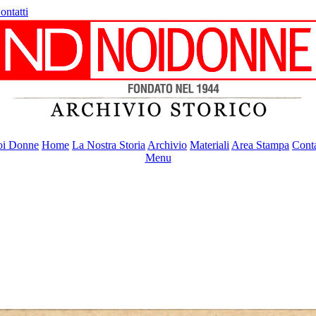
ontatti
i Donne
Home
La Nostra Storia
Archivio
Materiali
Area Stampa
Conta
Menu