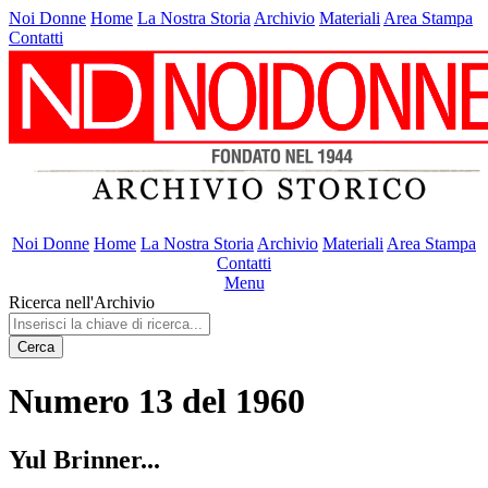
Noi Donne
Home
La Nostra Storia
Archivio
Materiali
Area Stampa
Contatti
Noi Donne
Home
La Nostra Storia
Archivio
Materiali
Area Stampa
Contatti
Menu
Ricerca nell'Archivio
Cerca
Numero 13 del 1960
Yul Brinner...