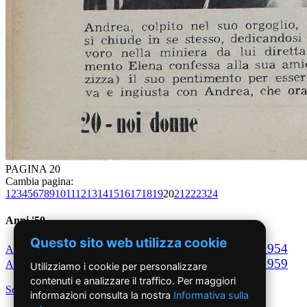
PAGINA 20
Cambia pagina:
1
2
3
4
5
6
7
8
9
10
11
12
13
14
15
16
17
18
19
20
21
22
23
24
Anni '50
Questo sito web utilizza cookie
1950
1951
1952
1953
1954
Anno
Anno
Anno
Anno
Anno
1955
1956
1957
1958
1959
Anno
Anno
Anno
Anno
Anno
Utilizziamo i cookie per personalizzare
contenuti e analizzare il traffico. Per maggiori
Scegli per decennio
informazioni consulta la nostra
Informativa sulla