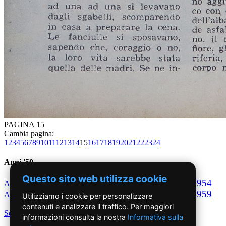
PAGINA 15
Cambia pagina:
1
2
3
4
5
6
7
8
9
10
11
12
13
14
15
16
17
18
19
20
21
22
23
24
Anni '50
Questo sito web utilizza cookie
1950
1951
1952
1953
1954
Anno
Anno
Anno
Anno
Anno
1955
1956
1957
1958
1959
Anno
Anno
Anno
Anno
Anno
Utilizziamo i cookie per personalizzare
contenuti e analizzare il traffico. Per maggiori
Scegli per decennio
informazioni consulta la nostra
Informativa sulla