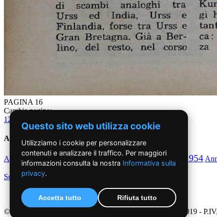
PAGINA 16
Cambia pagina:
1
2
3
4
5
6
7
8
9
10
11
12
13
14
15
16
17
18
19
20
21
22
23
24
Questo sito web utilizza cookie
Anni '50
Utilizziamo i cookie per personalizzare
contenuti e analizzare il traffico. Per maggiori
1950
1951
1952
1953
1954
Anno
Anno
Anno
Anno
Anno
An
informazioni consulta la nostra
Informativa sulla
privacy
.
Scegli per decennio
Accetta tutto
Rifiuta tutto
©2019 - NoiDonne - Iscrizione ROC n.33421 del 23 /09/ 2019 - P.