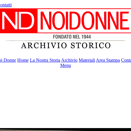
ontatti
i Donne
Home
La Nostra Storia
Archivio
Materiali
Area Stampa
Conta
Menu