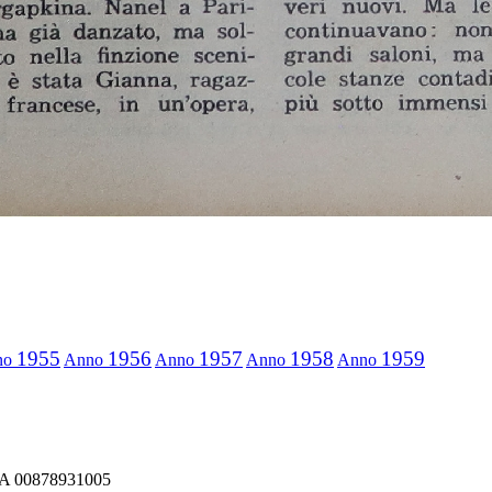
1955
1956
1957
1958
1959
no
Anno
Anno
Anno
Anno
IVA 00878931005