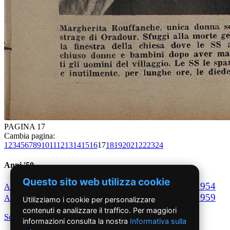
PAGINA 17
Cambia pagina:
1
2
3
4
5
6
7
8
9
10
11
12
13
14
15
16
17
18
19
20
21
22
23
24
Anni '50
Questo sito web utilizza cookie
1950
1951
1952
1953
1954
Anno
Anno
Anno
Anno
Anno
1955
1956
1957
1958
1959
Anno
Anno
Anno
Anno
Anno
Utilizziamo i cookie per personalizzare
contenuti e analizzare il traffico. Per maggiori
Scegli per decennio
informazioni consulta la nostra
Informativa sulla