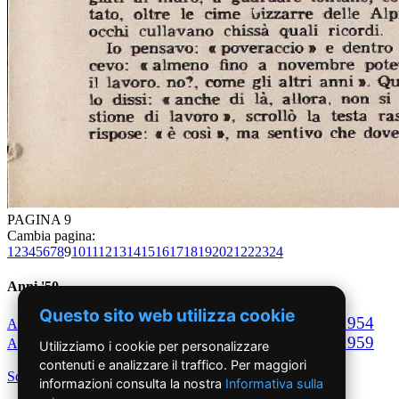
PAGINA 9
Cambia pagina:
1
2
3
4
5
6
7
8
9
10
11
12
13
14
15
16
17
18
19
20
21
22
23
24
Anni '50
Questo sito web utilizza cookie
1950
1951
1952
1953
1954
Anno
Anno
Anno
Anno
Anno
1955
1956
1957
1958
1959
Anno
Anno
Anno
Anno
Anno
Utilizziamo i cookie per personalizzare
contenuti e analizzare il traffico. Per maggiori
Scegli per decennio
informazioni consulta la nostra
Informativa sulla