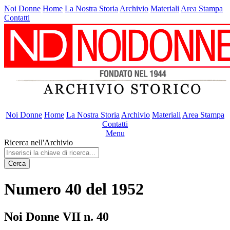
Noi Donne
Home
La Nostra Storia
Archivio
Materiali
Area Stampa
Contatti
Noi Donne
Home
La Nostra Storia
Archivio
Materiali
Area Stampa
Contatti
Menu
Ricerca nell'Archivio
Cerca
Numero 40 del 1952
Noi Donne VII n. 40