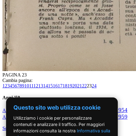
PAGINA 23
Cambia pagina:
1
2
3
4
5
6
7
8
9
10
11
12
13
14
15
16
17
18
19
20
21
22
23
24
Anni '50
Questo sito web utilizza cookie
1950
1951
1952
1953
1954
Anno
Anno
Anno
Anno
Anno
1955
1956
1957
1958
1959
Anno
Anno
Anno
Anno
Anno
Utilizziamo i cookie per personalizzare
contenuti e analizzare il traffico. Per maggiori
Scegli per decennio
informazioni consulta la nostra
Informativa sulla